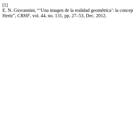
[1]
E. N. Giovannini, “‘Una imagen de la realidad geométrica’: la concepc
Hertz”,
CRHF
, vol. 44, no. 131, pp. 27–53, Dec. 2012.