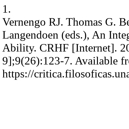
1.
Vernengo RJ. Thomas G. Bev
Langendoen (eds.), An Inte
Ability. CRHF [Internet]. 2
9];9(26):123-7. Available f
https://critica.filosoficas.