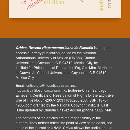
millikan
is an open
Crítica. Revista Hispanoamericana de Filosofía
access quarterly publication, edited by the National
Autonomous University of Mexico (UNAM), Ciudad
Universitaria, Coyoacán, C.P. 04510, Mexico City, by the
Institute for Philosophical Research (IIFs), Cto. Mtro. Mario de
la Cueva s/n, Ciudad Universitaria, Coyoacán, C.P. 04510,
Mexico City.
Email:
critica.ojs@filosoficas.unam.mx
,
http://critica.filosoficas.unam.mx/
. Editor-in-Chief: Santiago
Echeverri. Certificate of Reservation of Rights for the Exclusive
Use of Title No. 04-2007-120311030200-203. ISSN: 1870-
4905, both granted by the National Copyright Institute. Last
issue updated by Claudia Chávez Aguilar (phone: 5622 7440).
The contents of the articles are the responsibility of the
authors. They neither reflect the point of view of the editor, nor
those of the journal or UNAM.
Crítica
allows the partial or total