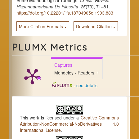
Some Methodological Turnings.
Crítica. Revista
Hispanoamericana De Filosofía
,
25
(73), 71–81.
https://doi.org/10.22201/iifs.18704905e.1993.883
More Citation Formats
Download Citation
PLUMX Metrics
Captures
Mendeley - Readers:
1
-
see details
This work is licensed under a
Creative Commons
Attribution-NonCommercial-NoDerivatives 4.0
International License
.