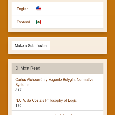
a
Subm
English
Español
Make a Submission
Most Read
Carlos Alchourrón y Eugenio Bulygin, Normative
Systems
317
N.C.A. da Costa's Philosophy of Logic
180