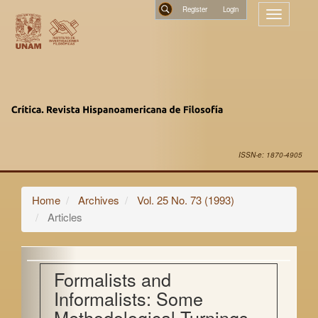
Main
Register
Toggle
Navigation
navigatio
Main
Search
Content
Sidebar
ISSN-e: 1870-4905
Home
Archives
Vol. 25 No. 73 (1993)
Articles
Formalists and
Informalists: Some
Methodological Turnings