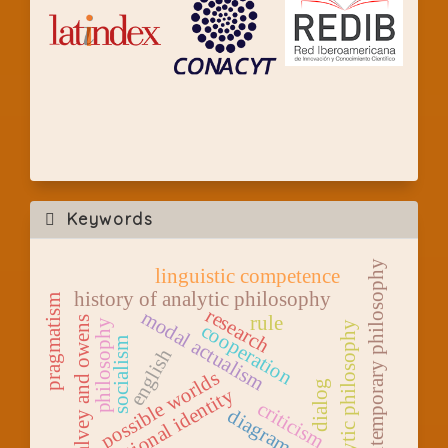
Keywords
contemporary philosophy
linguistic competence
history of analytic philosophy
pragmatism
research
modal actualism
rule
falvey and owens
philosophy
cooperation
analytic philosophy
socialism
english
possible worlds
dialog
intentional identity
criticism
diagram