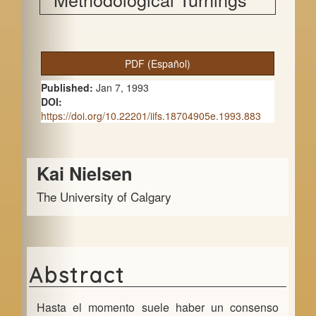
A
PDF (Español)
r
Published:
Jan 7, 1993
t
DOI:
https://doi.org/10.22201/iifs.18704905e.1993.883
i
c
Main
Kai Nielsen
l
Article
e
The University of Calgary
Content
S
i
d
Abstract
e
Hasta el momento suele haber un consenso
b