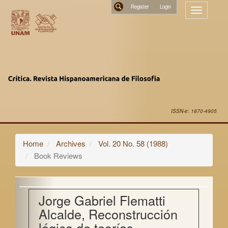
Main
Register
Toggle
Navigation
navigatio
Main
Search
Content
Sidebar
ISSN-e: 1870-4905
Home
Archives
Vol. 20 No. 58 (1988)
Book Reviews
Jorge Gabriel Flematti
Alcalde, Reconstrucción
lógica de teorías