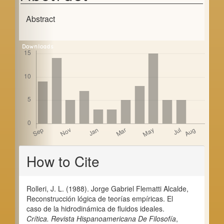
d
e
Abstract
b
Downloads
a
r
Article
How to Cite
Details
Rolleri, J. L. (1988). Jorge Gabriel Flematti Alcalde,
Reconstrucción lógica de teorías empíricas. El
caso de la hidrodinámica de fluidos ideales.
Crítica. Revista Hispanoamericana De Filosofía
,