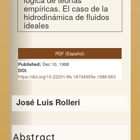
empíricas. El caso de la
hidrodinámica de fluidos
ideales
A
PDF (Español)
r
Published:
Dec 10, 1988
t
DOI:
https://doi.org/10.22201/iifs.18704905e.1988.663
i
c
Main
José Luis Rolleri
l
Article
e
Content
S
i
Abstract