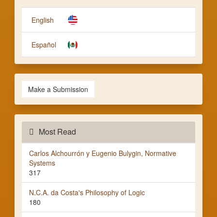
a
Subm
English
Español
Make a Submission
Most Read
Carlos Alchourrón y Eugenio Bulygin, Normative
Systems
317
N.C.A. da Costa's Philosophy of Logic
180