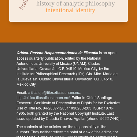
history of analytic philosophy
intentional identity
is an open
Crítica. Revista Hispanoamericana de Filosofía
access quarterly publication, edited by the National
Autonomous University of Mexico (UNAM), Ciudad
Universitaria, Coyoacán, C.P. 04510, Mexico City, by the
Institute for Philosophical Research (IIFs), Cto. Mtro. Mario de
la Cueva s/n, Ciudad Universitaria, Coyoacán, C.P. 04510,
Mexico City.
Email:
critica.ojs@filosoficas.unam.mx
,
http://critica.filosoficas.unam.mx/
. Editor-in-Chief: Santiago
Echeverri. Certificate of Reservation of Rights for the Exclusive
Use of Title No. 04-2007-120311030200-203. ISSN: 1870-
4905, both granted by the National Copyright Institute. Last
issue updated by Claudia Chávez Aguilar (phone: 5622 7440).
The contents of the articles are the responsibility of the
authors. They neither reflect the point of view of the editor, nor
those of the journal or UNAM.
Crítica
allows the partial or total