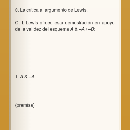
3. La crítica al argumento de Lewis.
C. I. Lewis ofrece esta demostración en apoyo
de la validez del esquema
A
& –
A
/ –
B
:
1.
A
& –A
(premisa)