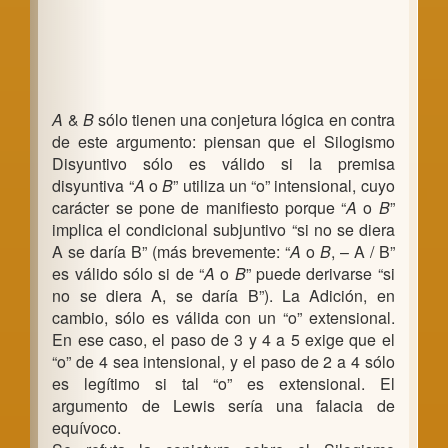
A
&
B
sólo tienen una conjetura lógica en contra
de este argumento: piensan que el Silogismo
Disyuntivo sólo es válido si la premisa
disyuntiva “
A
o
B
” utiliza un “o” intensional, cuyo
carácter se pone de manifiesto porque “
A
o
B
”
implica el condicional subjuntivo “si no se diera
A se daría B” (más brevemente: “
A
o
B
, – A / B”
es válido sólo si de “
A
o
B
” puede derivarse “si
no se diera A, se daría B”). La Adición, en
cambio, sólo es válida con un “o” extensional.
En ese caso, el paso de 3 y 4 a 5 exige que el
“o” de 4 sea intensional, y el paso de 2 a 4 sólo
es legítimo si tal “o” es extensional. El
argumento de Lewis sería una falacia de
equívoco.