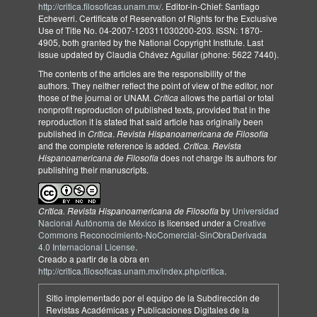
http://critica.filosoficas.unam.mx/
. Editor-in-Chief: Santiago
Echeverri. Certificate of Reservation of Rights for the Exclusive
Use of Title No. 04-2007-120311030200-203. ISSN: 1870-
4905, both granted by the National Copyright Institute. Last
issue updated by Claudia Chávez Aguilar (phone: 5622 7440).
The contents of the articles are the responsibility of the
authors. They neither reflect the point of view of the editor, nor
those of the journal or UNAM.
Crítica
allows the partial or total
nonprofit reproduction of published texts, provided that in the
reproduction it is stated that said article has originally been
published in
Crítica
.
Revista Hispanoamericana de Filosofía
and the complete reference is added.
Crítica. Revista
Hispanoamericana de Filosofía
does not charge its authors for
publishing their manuscripts.
Crítica. Revista Hispanoamericana de Filosofía
by
Universidad
Nacional Autónoma de México
is licensed under a
Creative
Commons Reconocimiento-NoComercial-SinObraDerivada
4.0 Internacional License
.
Creado a partir de la obra en
http://critica.filosoficas.unam.mx/index.php/critica
.
Sitio implementado por el equipo de la Subdirección de
Revistas Académicas y Publicaciones Digitales de la