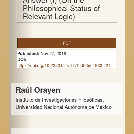
Philosophical Status of
Relevant Logic)
A
PDF
r
Published:
Nov 27, 2018
t
DOI:
https://doi.org/10.22201/iifs.18704905e.1983.424
i
c
Main
Raúl Orayen
l
Article
e
Instituto de Investigaciones Filosóficas,
Content
Universidad Nacional Autónoma de México
S
i
d