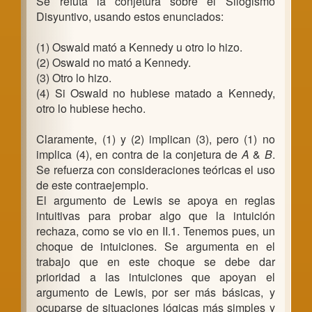
Se refuta la conjetura sobre el Silogismo
Disyuntivo, usando estos enunciados:
(1) Oswald mató a Kennedy u otro lo hizo.
(2) Oswald no mató a Kennedy.
(3) Otro lo hizo.
(4) Si Oswald no hubiese matado a Kennedy,
otro lo hubiese hecho.
Claramente, (1) y (2) implican (3), pero (1) no
implica (4), en contra de la conjetura de
A
&
B
.
Se refuerza con consideraciones teóricas el uso
de este contraejemplo.
El argumento de Lewis se apoya en reglas
intuitivas para probar algo que la intuición
rechaza, como se vio en II.1. Tenemos pues, un
choque de intuiciones. Se argumenta en el
trabajo que en este choque se debe dar
prioridad a las intuiciones que apoyan el
argumento de Lewis, por ser más básicas, y
ocuparse de situaciones lógicas más simples y