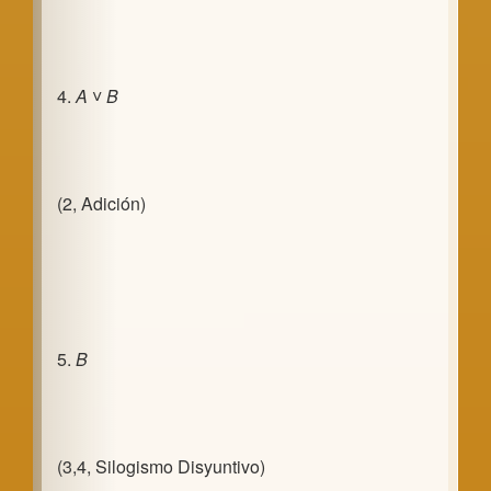
4.
A
˅ B
(2, Adición)
5.
B
(3,4, Silogismo Disyuntivo)