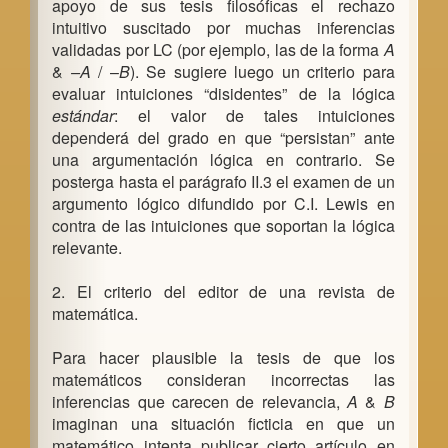
apoyo de sus tesis filosóficas el rechazo
intuitivo suscitado por muchas inferencias
validadas por LC (por ejemplo, las de la forma
A
&
–A
/ –
B
). Se sugiere luego un criterio para
evaluar intuiciones “disidentes” de la lógica
estándar
: el valor de tales intuiciones
dependerá del grado en que “persistan” ante
una argumentación lógica en contrario. Se
posterga hasta el parágrafo II.3 el examen de un
argumento lógico difundido por C.I. Lewis en
contra de las intuiciones que soportan la lógica
relevante.
2. El criterio del editor de una revista de
matemática.
Para hacer plausible la tesis de que los
matemáticos consideran incorrectas las
inferencias que carecen de relevancia,
A
&
B
imaginan una situación ficticia en que un
matemático intenta publicar cierto artículo en