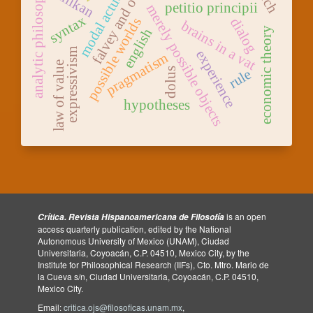
modal actualism
falvey and owens
analytic philosophy
millikan
petitio principii
merely possible objects
syntax
possible worlds
dialog
brains in a vat
economic theory
english
expressivism
experience
pragmatism
law of value
dolus
rule
hypotheses
is an open
Crítica. Revista Hispanoamericana de Filosofía
access quarterly publication, edited by the National
Autonomous University of Mexico (UNAM), Ciudad
Universitaria, Coyoacán, C.P. 04510, Mexico City, by the
Institute for Philosophical Research (IIFs), Cto. Mtro. Mario de
la Cueva s/n, Ciudad Universitaria, Coyoacán, C.P. 04510,
Mexico City.
Email:
critica.ojs@filosoficas.unam.mx
,