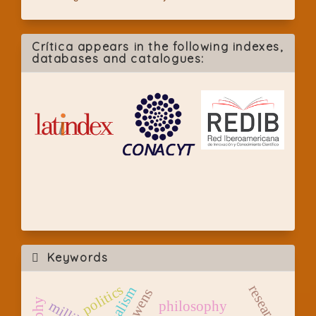
Crítica appears in the following indexes,
databases and catalogues:
Keywords
politics
research
philosophy