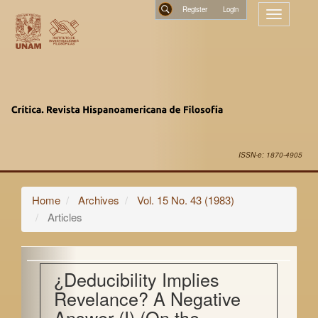
Main
Register
Toggle
Navigation
navigatio
Main
Search
Content
Sidebar
ISSN-e: 1870-4905
Home
Archives
Vol. 15 No. 43 (1983)
Articles
¿Deducibility Implies
Revelance? A Negative
Answer (I) (On the